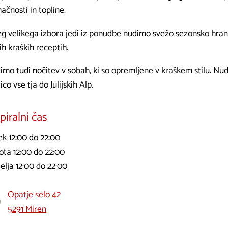
čnosti in topline.
eg velikega izbora jedi iz ponudbe nudimo svežo sezonsko hrano
ih kraških receptih.
mo tudi nočitev v sobah, ki so opremljene v kraškem stilu. Nudi
ico vse tja do Julijskih Alp.
iralni čas
ek 12:00 do 22:00
ota 12:00 do 22:00
elja 12:00 do 22:00
Opatje selo 42
5291 Miren