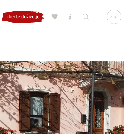
si
Izberite doživetje