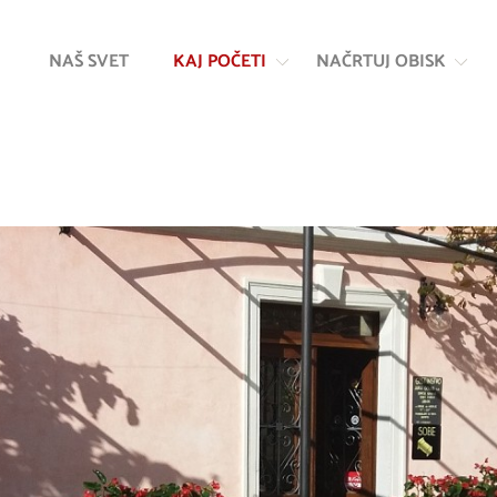
Na
Navigacija
vsebino
NAŠ SVET
KAJ POČETI
NAČRTUJ OBISK