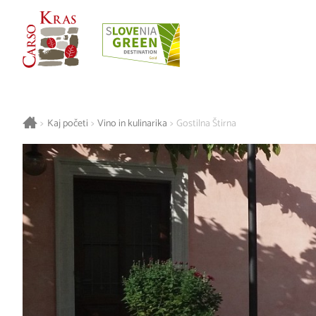
>
Kaj početi
>
Vino in kulinarika
>
Gostilna Štirna