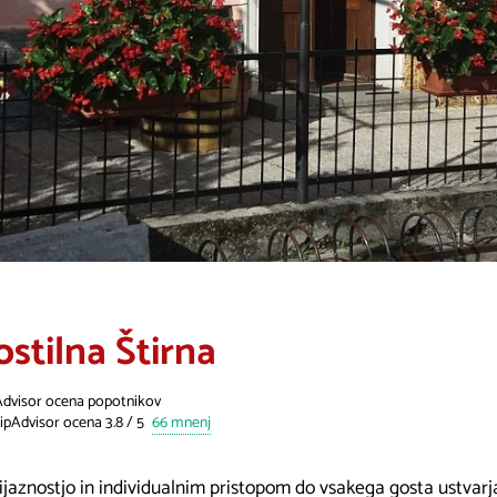
ostilna Štirna
Advisor ocena popotnikov
66 mnenj
rijaznostjo in individualnim pristopom do vsakega gosta ustva