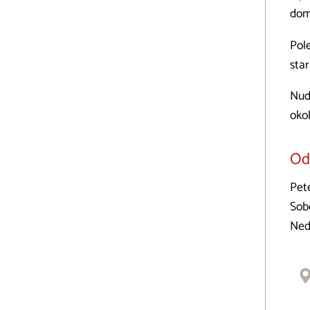
doma
Pol
star
Nudi
okol
Odp
Pet
Sob
Ned