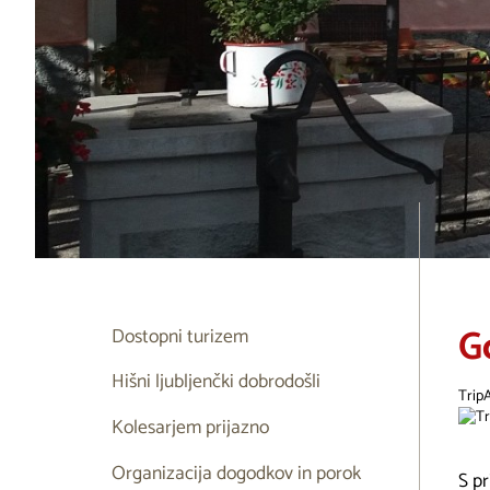
G
Dostopni turizem
Hišni ljubljenčki dobrodošli
Trip
Kolesarjem prijazno
Organizacija dogodkov in porok
S p