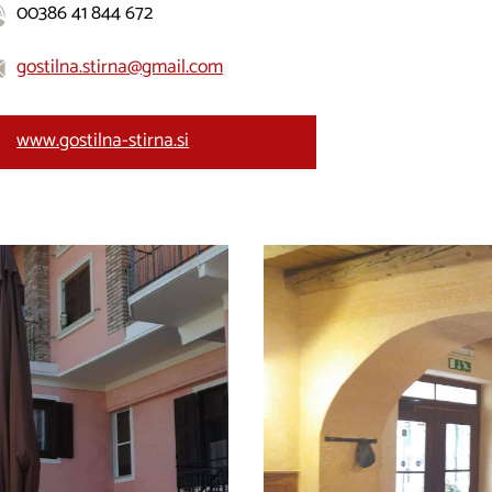
00386 41 844 672
gostilna.stirna@gmail.com
www.gostilna-stirna.si