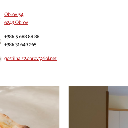
Obrov 54
6243 Obrov
+386 5 688 88 88
+386 31 649 265
gostilna.z2.obrov@siol.net