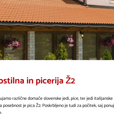
stilna in picerija Ž2
jamo različne domače slovenske jedi, pice, ter jedi italijanske
 posebnost je pica Ž2. Poskrbljeno je tudi za počitek, saj ponu
e.