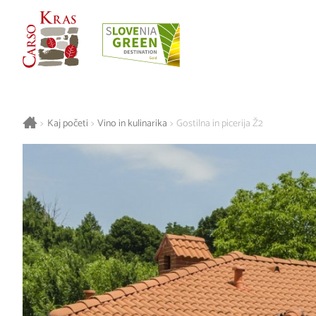
>
Kaj početi
>
Vino in kulinarika
>
Gostilna in picerija Ž2