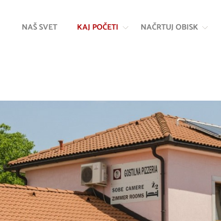
Na
Navigacija
vsebino
NAŠ SVET
KAJ POČETI
NAČRTUJ OBISK