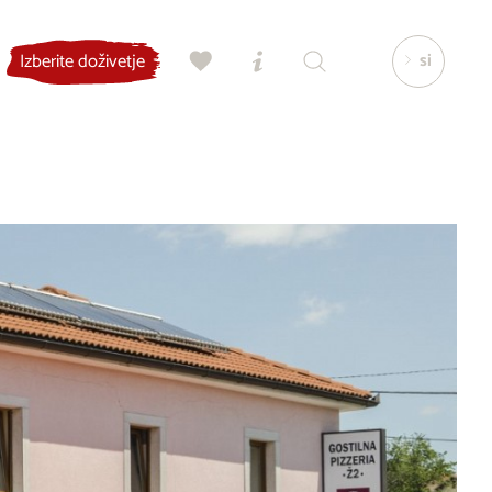
si
Izberite doživetje