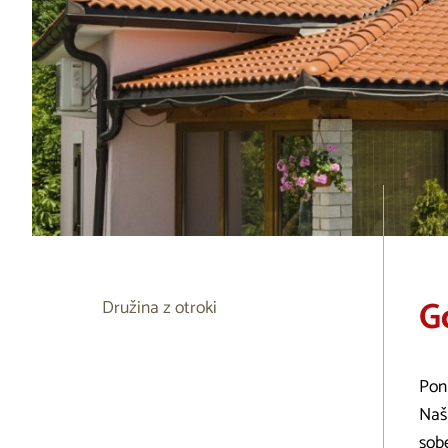
Go
Družina z otroki
Ponu
Naša
sob