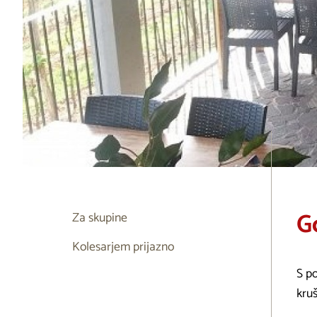
Go
Za skupine
Kolesarjem prijazno
S p
kru