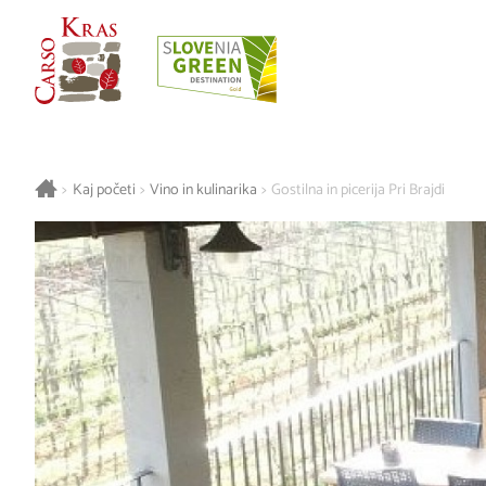
>
Kaj početi
>
Vino in kulinarika
>
Gostilna in picerija Pri Brajdi