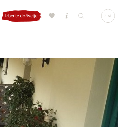
si
Izberite doživetje