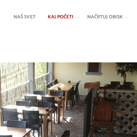
Na
Navigacija
vsebino
NAŠ SVET
KAJ POČETI
NAČRTUJ OBISK