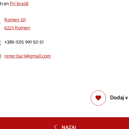
stran
Pri brajdi
Komen 121
6223 Komen
+386 (0)5 991 50 51
rener.bar3@gmail.com
Dodaj v
NAZAJ