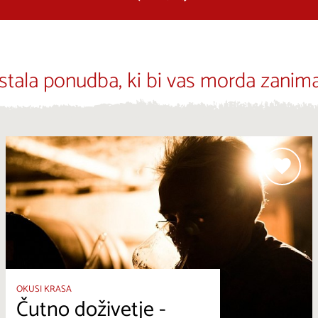
stala ponudba, ki bi vas morda zanima
OKUSI KRASA
Čutno doživetje -