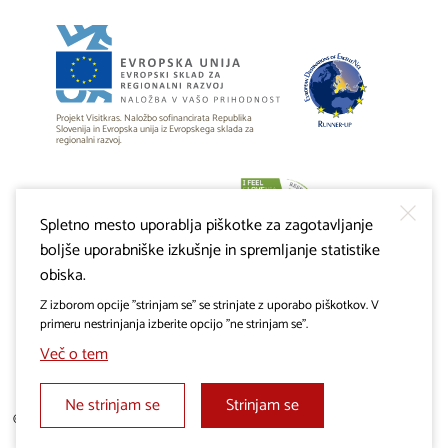
Projekt Visitkras. Naložbo sofinancirata Republika
Slovenija in Evropska unija iz Evropskega sklada za
regionalni razvoj.
Spletno mesto uporablja piškotke za zagotavljanje
boljše uporabniške izkušnje in spremljanje statistike
obiska.
Z izborom opcije "strinjam se" se strinjate z uporabo piškotkov. V
primeru nestrinjanja izberite opcijo "ne strinjam se".
Več o tem
Ne strinjam se
Strinjam se
© 2019 - 2026 visitkras.info. Vse pravice pridržane.