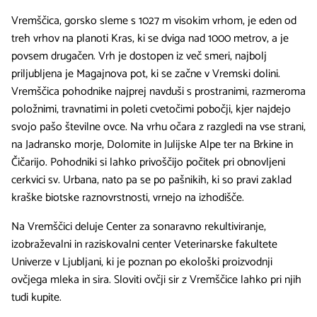
Vremščica, gorsko sleme s 1027 m visokim vrhom, je eden od
treh vrhov na planoti Kras, ki se dviga nad 1000 metrov, a je
povsem drugačen. Vrh je dostopen iz več smeri, najbolj
priljubljena je Magajnova pot, ki se začne v Vremski dolini.
Vremščica pohodnike najprej navduši s prostranimi, razmeroma
položnimi, travnatimi in poleti cvetočimi pobočji, kjer najdejo
svojo pašo številne ovce. Na vrhu očara z razgledi na vse strani,
na Jadransko morje, Dolomite in Julijske Alpe ter na Brkine in
Čičarijo. Pohodniki si lahko privoščijo počitek pri obnovljeni
cerkvici sv. Urbana, nato pa se po pašnikih, ki so pravi zaklad
kraške biotske raznovrstnosti, vrnejo na izhodišče.
Na Vremščici deluje Center za sonaravno rekultiviranje,
izobraževalni in raziskovalni center Veterinarske fakultete
Univerze v Ljubljani, ki je poznan po ekološki proizvodnji
ovčjega mleka in sira. Sloviti ovčji sir z Vremščice lahko pri njih
tudi kupite.