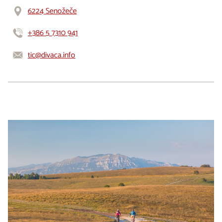
6224 Senožeče
+386 5 7310 941
tic@divaca.info