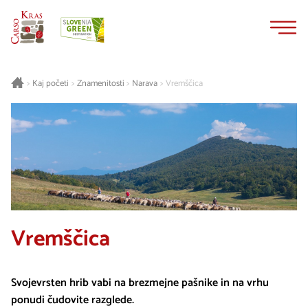
Na
Navigacija
vsebino
Kaj početi
Znamenitosti
Narava
Vremščica
>
>
>
>
Vremščica
Svojevrsten hrib vabi na brezmejne pašnike in na vrhu
ponudi čudovite razglede.