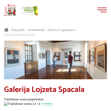
Na
Navigacija
vsebino
Kaj početi
Znamenitosti
Kultura in zgodovina
>
>
>
>
Galerija Lojzeta Spacala
Galerija Lojzeta Spacala
TripAdvisor ocena popotnikov
9 mnenj