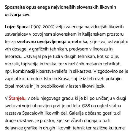
Spoznajte opus enega najvidnejših slovenskih likovnih
ustvarjalcev.
Lojze Spacal
(1907–2000) velja za enega najvidnejših likovnih
ustvarjalcev v povojnem slovenskem in italijanskem prostoru
ter za
svetovno uveljavljenega umetnika
, ki je svoj ustvarjalni
vrh dosegel v grafičnih tehnikah, predvsem v linorezu in
lesorezu. Ustvarjal pa je tudi v drugih tehnikah, kot so olje,
mozaik, tapiserija in freska, ter v različnih mešanih tehnikah,
npr. kombinaciji kiparstva-reliefa in slikarstva. V zgodovino se je
zapisal kot umetnik Istre in Krasa, saj je iz teh dveh pokrajin
črpal motive in jih preoblikoval v lasten likovni jezik.
V
Štanjelu
, v delu njegovega gradu, ki je bil po uničenju v drugi
svetovni vojni obnovljen prvi, je od leta 1988 na ogled stalna
razstava Spacalovih likovnih del. Galerija občasno gosti tudi
druge razstave. Je prostor, kjer se včasih dogajajo tudi
delavnice grafike in drugih likovnih tehnik ter različne kulturne