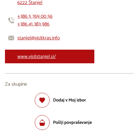
6222 Štanjel
+386 5 769 00 56
+386 41 383 986
stanjel@visitkras.info
www.visitstanjel.si/
Za skupine
Dodaj v Moj izbor
Pošlji povpraševanje