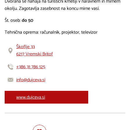
Dvorana se nahaja na turistični kmetiji v naravnem in mirnem
okolju. Zagotavlja zasebnost na koncu mirne vasi.
Št. oseb:
do 50
Tehnična oprema: računalnik, projektor, televizor
Škoflje 33
6217 Vremski Britof
+386 31 786 125
info@dujceva.si
www.dujceva.si