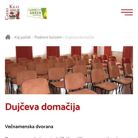
Na
Navigacija
vsebino
Kaj početi
Poslovni turizem
Dujčeva domačija
>
>
>
Dujčeva domačija
Večnamenska dvorana