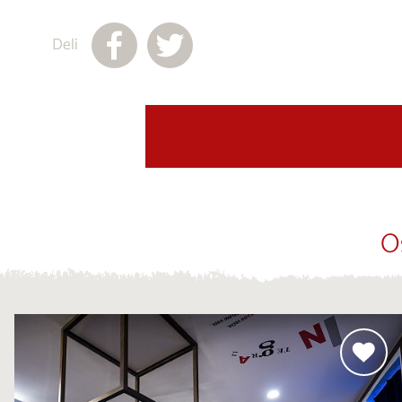
Deli
O