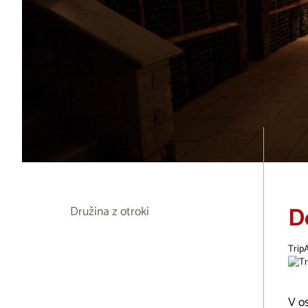
D
Družina z otroki
Trip
V os