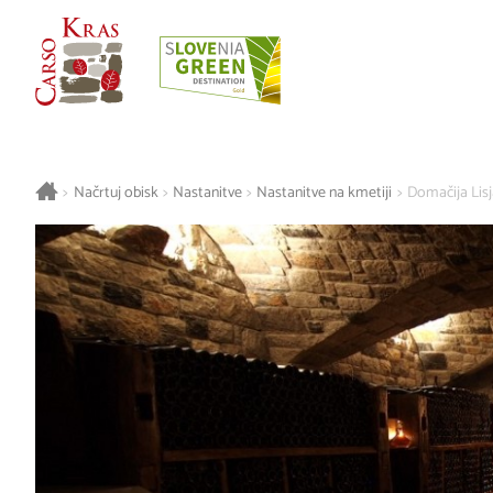
>
Načrtuj obisk
>
Nastanitve
>
Nastanitve na kmetiji
>
Domačija Lis