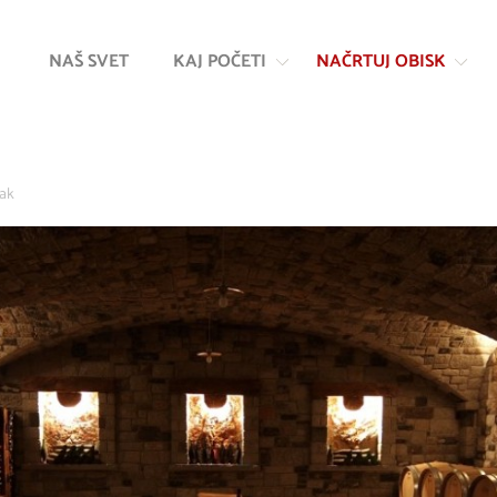
Na
Navigacija
vsebino
NAŠ SVET
KAJ POČETI
NAČRTUJ OBISK
jak