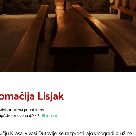
omačija Lisjak
Advisor ocena popotnikov
18 mnenj
rčju Krasa, v vasi Dutovlje, se razprostirajo vinogradi družine L