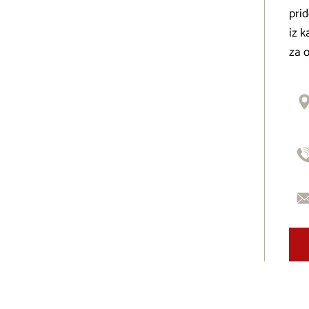
prid
iz k
za o