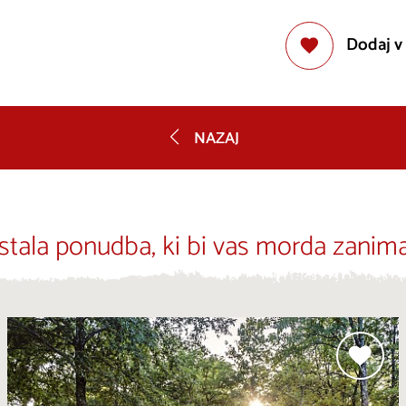
Dodaj v
NAZAJ
stala ponudba, ki bi vas morda zanima