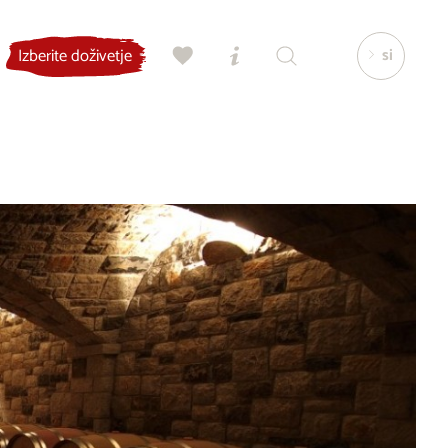
si
Izberite doživetje