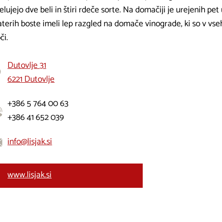
elujejo dve beli in štiri rdeče sorte. Na domačiji je urejenih p
aterih boste imeli lep razgled na domače vinograde, ki so v vse
či.
Dutovlje 31
6221 Dutovlje
+386 5 764 00 63
+386 41 652 039
info@lisjak.si
www.lisjak.si