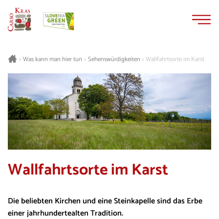
Zum
Zur
Inhalt
Navigation
springen
springen
Was kann man hier tun
Sehenswürdigkeiten
Wallfahrtsorte im Karst
>
>
>
Wallfahrtsorte im Karst
Die beliebten Kirchen und eine Steinkapelle sind das Erbe
einer jahrhundertealten Tradition.