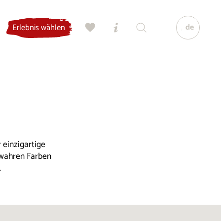
de
Erlebnis wählen
 einzigartige
 wahren Farben
.