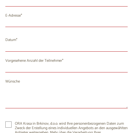
E-Adresse
Datum
August 2026
Mo
Di
Mi
Do
Fr
Sa
So
Vorgesehene Anzahl der Teilnehmer
27
28
29
30
31
1
2
3
4
5
6
7
9
8
Wünsche
10
11
12
13
14
15
16
17
18
19
20
21
22
23
24
25
26
27
28
29
30
31
1
2
3
4
5
6
ORA Krasa in Brkinov, d.o.o. wird Ihre personenbezogenen Daten zum
Zweck der Erstellung eines individuellen Angebots an den ausgewählten
Anbieter weitergeben. Mehr über die Verarbeitung Ihrer