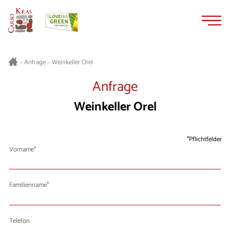
Zum
Zur
Inhalt
Navigation
springen
springen
Weinkeller Orel
>
Anfrage
>
Anfrage
Weinkeller Orel
Pflichtfelder
Vorname
Familienname
Telefon