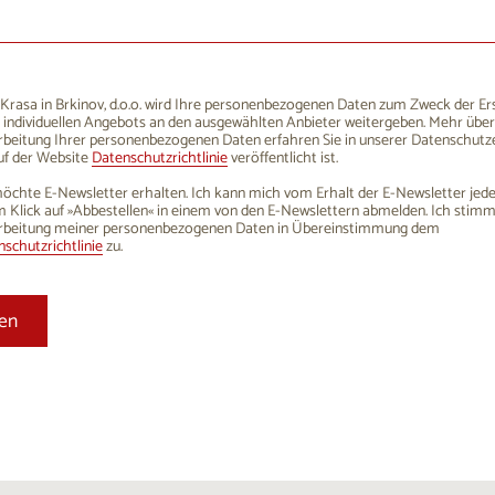
1
12
13
14
15
16
8
19
20
21
22
23
5
26
27
28
29
30
rasa in Brkinov, d.o.o. wird Ihre personenbezogenen Daten zum Zweck der Er
 individuellen Angebots an den ausgewählten Anbieter weitergeben. Mehr über
1
2
3
4
5
6
rbeitung Ihrer personenbezogenen Daten erfahren Sie in unserer Datenschutze
uf der Website
Datenschutzrichtlinie
veröffentlicht ist.
öchte E-Newsletter erhalten. Ich kann mich vom Erhalt der E-Newsletter jede
 Klick auf »Abbestellen« in einem von den E-Newslettern abmelden. Ich stim
rbeitung meiner personenbezogenen Daten in Übereinstimmung dem
schutzrichtlinie
zu.