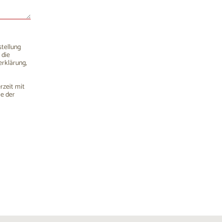
stellung
 die
rklärung,
rzeit mit
me der