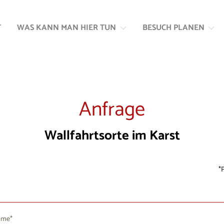
Zum
Zur
Inhalt
Navigation
T
WAS KANN MAN HIER TUN
BESUCH PLANEN
springen
springen
Anfrage
Wallfahrtsorte im Karst
P
ame