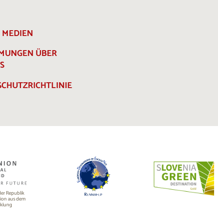
E MEDIEN
MMUNGEN ÜBER
S
CHUTZRICHTLINIE
 der Republik
nion aus dem
cklung