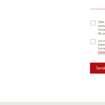
10
1
17
1
24
2
ORA K
eines
31
Vera
die a
Ich m
einem
Vera
Daten