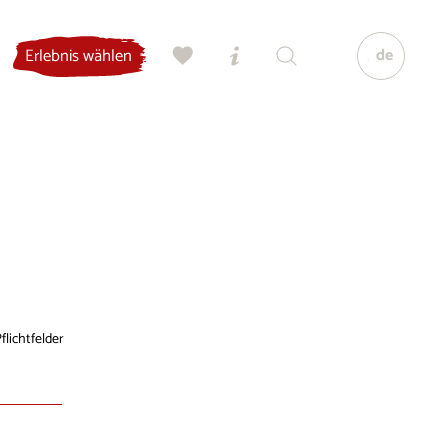
de
Erlebnis wählen
flichtfelder