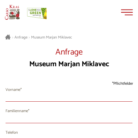
Zum
Zur
Inhalt
Navigation
springen
springen
Museum Marjan Miklavec
>
Anfrage
>
Anfrage
Museum Marjan Miklavec
Pflichtfelder
Vorname
Familienname
Telefon