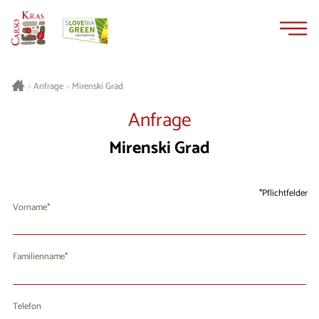
Zum
Zur
Inhalt
Navigation
springen
springen
Mirenski Grad
>
Anfrage
>
Anfrage
Mirenski Grad
Pflichtfelder
Vorname
Familienname
Telefon