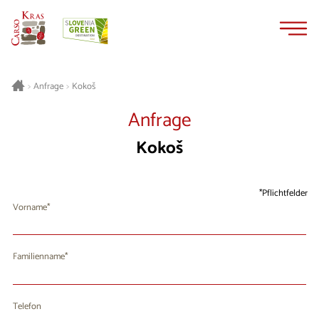
Zum
Zur
Inhalt
Navigation
springen
springen
Kokoš
>
Anfrage
>
Anfrage
Kokoš
Pflichtfelder
Vorname
Familienname
Telefon