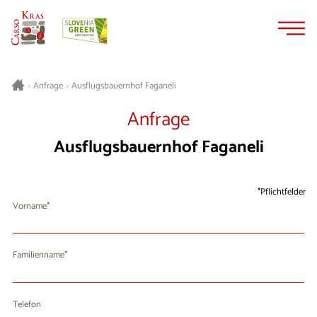
Zum
Zur
Inhalt
Navigation
springen
springen
Ausflugsbauernhof Faganeli
>
Anfrage
>
Anfrage
Ausflugsbauernhof Faganeli
Pflichtfelder
Vorname
Familienname
Telefon