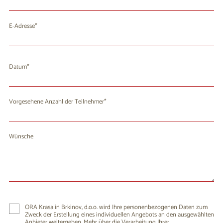
E-Adresse
Datum
August 2026
Mo
Di
Mi
Do
Fr
Sa
So
Vorgesehene Anzahl der Teilnehmer
27
28
29
30
31
1
2
3
4
5
6
8
9
7
Wünsche
10
11
12
13
14
15
16
17
18
19
20
21
22
23
24
25
26
27
28
29
30
31
1
2
3
4
5
6
ORA Krasa in Brkinov, d.o.o. wird Ihre personenbezogenen Daten zum
Zweck der Erstellung eines individuellen Angebots an den ausgewählten
Anbieter weitergeben. Mehr über die Verarbeitung Ihrer