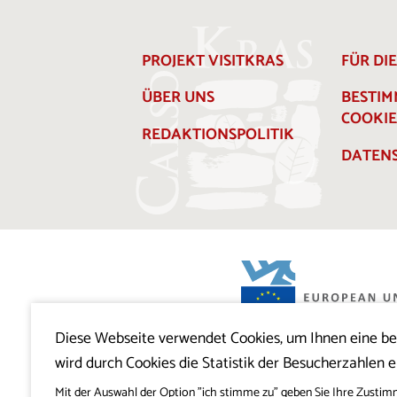
PROJEKT VISITKRAS
FÜR DI
ÜBER UNS
BESTI
COOKIE
REDAKTIONSPOLITIK
DATENS
Diese Webseite verwendet Cookies, um Ihnen eine b
Projekt Visitkras. Die Investition wird von
wird durch Cookies die Statistik der Besucherzahlen e
Slowenien und von der Europäischen U
Europäischen Fonds für regionale Entwi
mitfinanziert.
Mit der Auswahl der Option "ich stimme zu" geben Sie Ihre Zustim