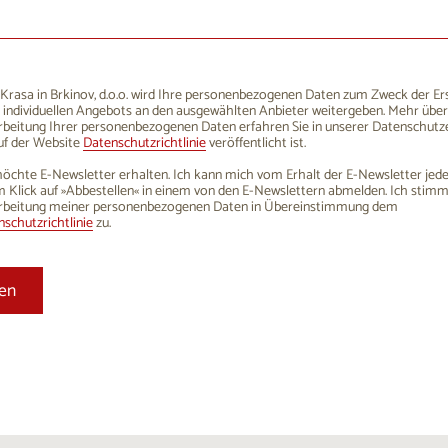
1
12
13
14
15
16
8
19
20
21
22
23
5
26
27
28
29
30
rasa in Brkinov, d.o.o. wird Ihre personenbezogenen Daten zum Zweck der Er
 individuellen Angebots an den ausgewählten Anbieter weitergeben. Mehr über
1
2
3
4
5
6
rbeitung Ihrer personenbezogenen Daten erfahren Sie in unserer Datenschutze
uf der Website
Datenschutzrichtlinie
veröffentlicht ist.
öchte E-Newsletter erhalten. Ich kann mich vom Erhalt der E-Newsletter jede
 Klick auf »Abbestellen« in einem von den E-Newslettern abmelden. Ich stim
rbeitung meiner personenbezogenen Daten in Übereinstimmung dem
schutzrichtlinie
zu.