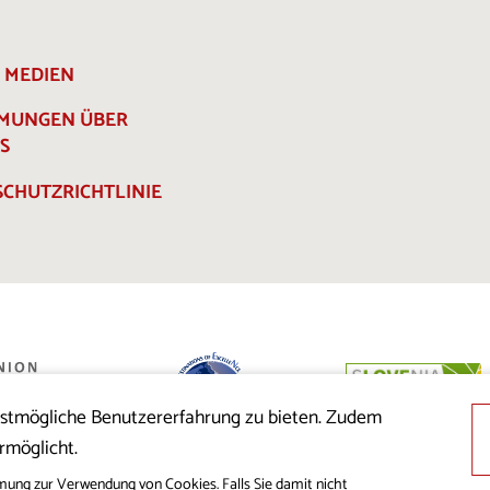
E MEDIEN
MMUNGEN ÜBER
S
CHUTZRICHTLINIE
estmögliche Benutzererfahrung zu bieten. Zudem
 der Republik
rmöglicht.
nion aus dem
cklung
mung zur Verwendung von Cookies. Falls Sie damit nicht