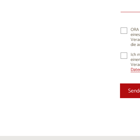
10
1
17
1
24
2
ORA K
eines
31
Vera
die a
Ich m
einem
Vera
Daten