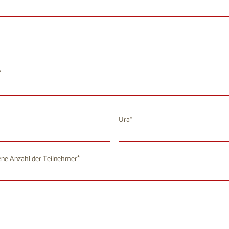
Ura
August 2026
ne Anzahl der Teilnehmer
i
Mi
Do
Fr
Sa
So
8
29
30
31
1
2
4
5
6
7
8
9