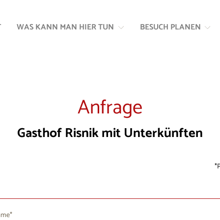
Zum
Zur
Inhalt
Navigation
T
WAS KANN MAN HIER TUN
BESUCH PLANEN
springen
springen
Anfrage
Gasthof Risnik mit Unterkünften
P
ame