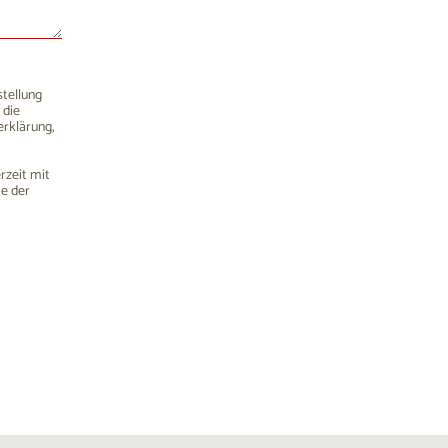
stellung
 die
rklärung,
rzeit mit
me der