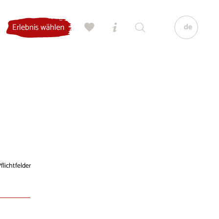
de
Erlebnis wählen
flichtfelder