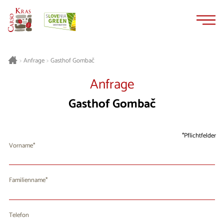
Zum
Zur
Inhalt
Navigation
springen
springen
Gasthof Gombač
>
Anfrage
>
Anfrage
Gasthof Gombač
Pflichtfelder
Vorname
Familienname
Telefon