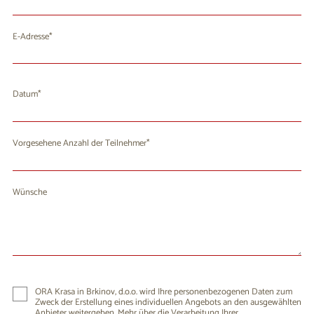
E-Adresse
Datum
August 2026
Mo
Di
Mi
Do
Fr
Sa
So
Vorgesehene Anzahl der Teilnehmer
27
28
29
30
31
1
2
3
4
5
6
7
8
9
Wünsche
10
11
12
13
14
15
16
17
18
19
20
21
22
23
24
25
26
27
28
29
30
31
1
2
3
4
5
6
ORA Krasa in Brkinov, d.o.o. wird Ihre personenbezogenen Daten zum
Zweck der Erstellung eines individuellen Angebots an den ausgewählten
Anbieter weitergeben. Mehr über die Verarbeitung Ihrer