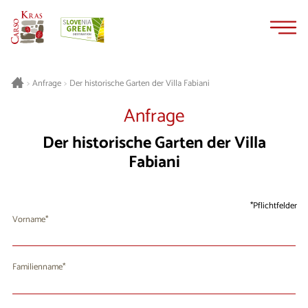
Zum
Zur
Inhalt
Navigation
springen
springen
Der historische Garten der Villa Fabiani
>
Anfrage
>
Anfrage
Der historische Garten der Villa
Fabiani
Pflichtfelder
Vorname
Familienname