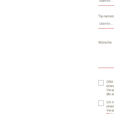
10
1
17
1
Tip namest
24
2
31
Wünsche
ORA K
eines
Vera
die a
Ich m
einem
Vera