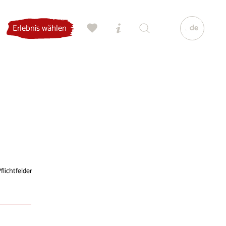
de
Erlebnis wählen
flichtfelder