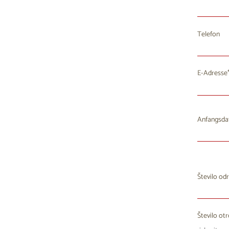
Telefon
E-Adresse
Anfangsd
Mo
D
Število odr
27
2
3
Število ot