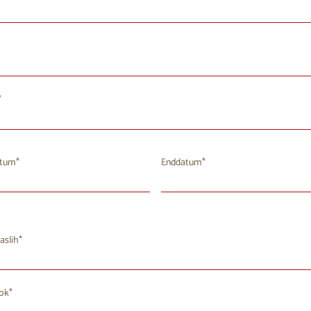
atum
Enddatum
August 2026
August 2026
i
Mi
Do
Fr
Sa
So
Mo
Di
Mi
Do
Fr
aslih
8
29
30
31
1
2
27
28
29
30
31
4
5
6
7
9
3
4
5
6
7
8
rok