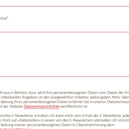
1
12
13
14
15
16
10
11
12
13
14
8
19
20
21
22
23
17
18
19
20
21
itve
5
26
27
28
29
30
24
25
26
27
28
1
2
3
4
5
6
31
1
2
3
4
rasa in Brkinov, d.o.o. wird Ihre personenbezogenen Daten zum Zweck der Er
 individuellen Angebots an den ausgewählten Anbieter weitergeben. Mehr über
rbeitung Ihrer personenbezogenen Daten erfahren Sie in unserer Datenschutze
uf der Website
Datenschutzrichtlinie
veröffentlicht ist.
öchte E-Newsletter erhalten. Ich kann mich vom Erhalt der E-Newsletter jede
 Klick auf »Abbestellen« in einem von den E-Newslettern abmelden. Ich stim
rbeitung meiner personenbezogenen Daten in Übereinstimmung dem