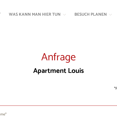
Zum
Zur
Inhalt
Navigation
T
WAS KANN MAN HIER TUN
BESUCH PLANEN
springen
springen
Anfrage
Apartment Louis
P
ame