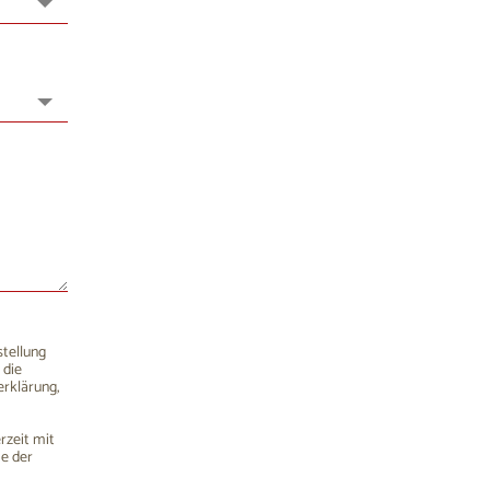
15
16
22
23
29
30
5
6
stellung
 die
rklärung,
rzeit mit
me der