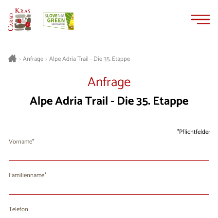
Zum
Zur
Inhalt
Navigation
springen
springen
Alpe Adria Trail - Die 35. Etappe
>
Anfrage
>
Anfrage
Alpe Adria Trail - Die 35. Etappe
Pflichtfelder
Vorname
Familienname
Telefon