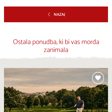
NAZAJ
Ostala ponudba, ki bi vas morda
zanimala