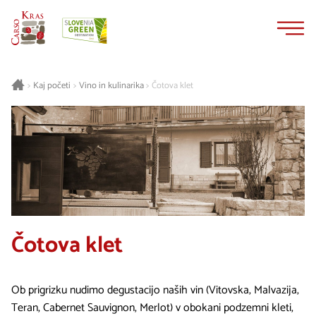
Na
Navigacija
vsebino
Kaj početi
Vino in kulinarika
Čotova klet
>
>
>
Čotova klet
Ob prigrizku nudimo degustacijo naših vin (Vitovska, Malvazija,
Teran, Cabernet Sauvignon, Merlot) v obokani podzemni kleti,