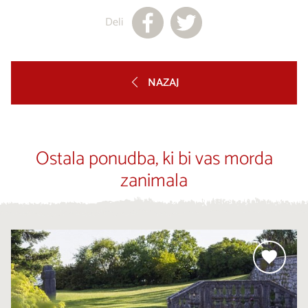
Deli
NAZAJ
Ostala ponudba, ki bi vas morda
zanimala