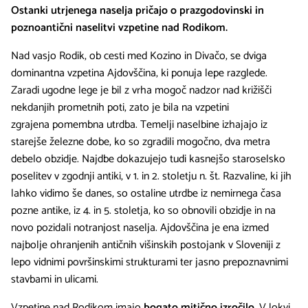
Ostanki utrjenega naselja pričajo o prazgodovinski in
poznoantični naselitvi vzpetine nad Rodikom.
Nad vasjo Rodik, ob cesti med Kozino in Divačo, se dviga
dominantna vzpetina Ajdovščina, ki ponuja lepe razglede.
Zaradi ugodne lege je bil z vrha mogoč nadzor nad križišči
nekdanjih prometnih poti, zato je bila na vzpetini
zgrajena pomembna utrdba. Temelji naselbine izhajajo iz
starejše železne dobe, ko so zgradili mogočno, dva metra
debelo obzidje. Najdbe dokazujejo tudi kasnejšo staroselsko
poselitev v zgodnji antiki, v 1. in 2. stoletju n. št. Razvaline, ki jih
lahko vidimo še danes, so ostaline utrdbe iz nemirnega časa
pozne antike, iz 4. in 5. stoletja, ko so obnovili obzidje in na
novo pozidali notranjost naselja. Ajdovščina je ena izmed
najbolje ohranjenih antičnih višinskih postojank v Sloveniji z
lepo vidnimi površinskimi strukturami ter jasno prepoznavnimi
stavbami in ulicami.
Vzpetine nad Rodikom imajo
bogato mitično izročilo
. V lokvi,