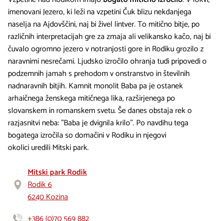
imenovani Jezero, ki leži na vzpetini Čuk blizu nekdanjega
naselja na Ajdovščini, naj bi živel lintver. To mitično bitje, po
različnih interpretacijah gre za zmaja ali velikansko kačo, naj bi
čuvalo ogromno jezero v notranjosti gore in Rodiku grozilo z
naravnimi nesrečami. Ljudsko izročilo ohranja tudi pripovedi o
podzemnih jamah s prehodom v onstranstvo in številnih
nadnaravnih bitjih. Kamnit monolit Baba pa je ostanek
arhaičnega ženskega mitičnega lika, razširjenega po
slovanskem in romanskem svetu. Še danes obstaja rek o
razjasnitvi neba: "Baba je dvignila krilo". Po navdihu tega
bogatega izročila so domačini v Rodiku in njegovi
okolici uredili Mitski park.
Mitski park Rodik
Rodik 6
6240 Kozina
+386 (0)70 569 882