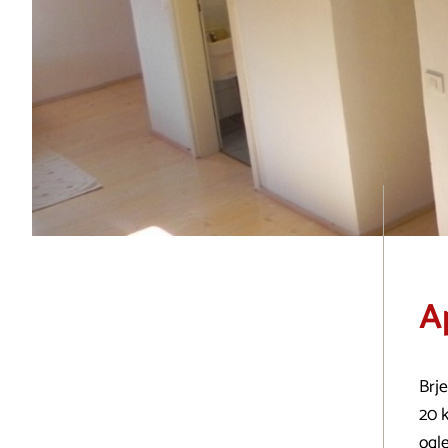
A
Brje
20 k
ogle