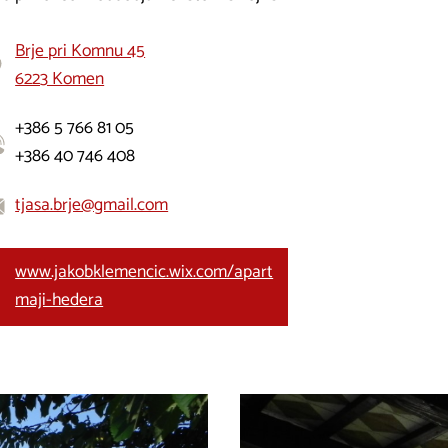
Brje pri Komnu 45
6223 Komen
+386 5 766 81 05
+386 40 746 408
tjasa.brje@gmail.com
www.jakobklemencic.wix.com/apart
maji-hedera