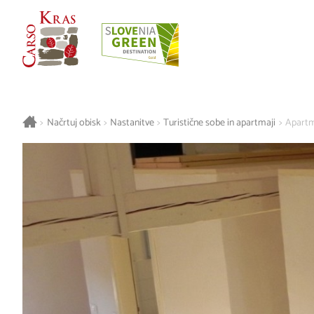
>
Načrtuj obisk
>
Nastanitve
>
Turistične sobe in apartmaji
>
Apartm