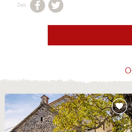
Deli
O