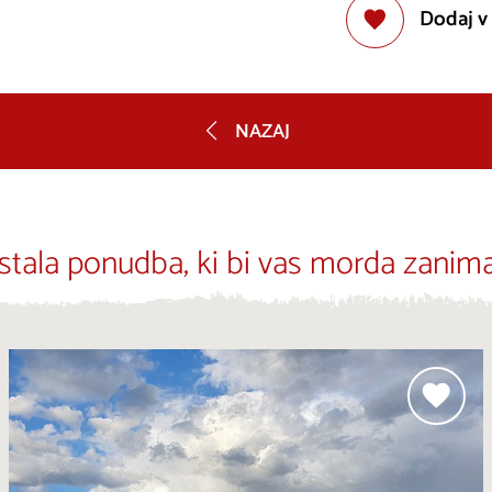
Dodaj v
NAZAJ
stala ponudba, ki bi vas morda zanima