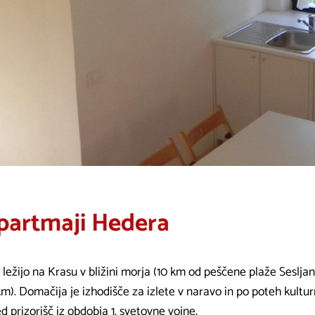
partmaji Hedera
 ležijo na Krasu v bližini morja (10 km od peščene plaže Sesljan,
m). Domačija je izhodišče za izlete v naravo in po poteh kultur
d prizorišč iz obdobja 1. svetovne vojne.