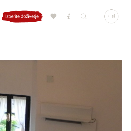
si
Izberite doživetje