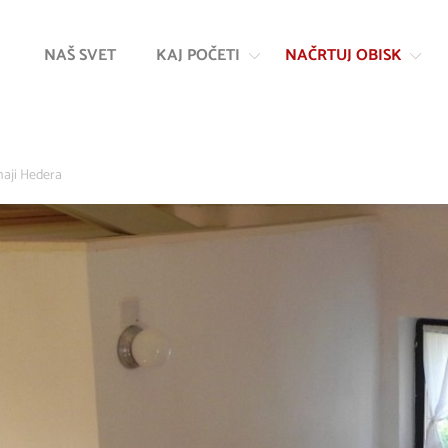
Na
Navigacija
vsebino
NAŠ SVET
KAJ POČETI
NAČRTUJ OBISK
aji Hedera