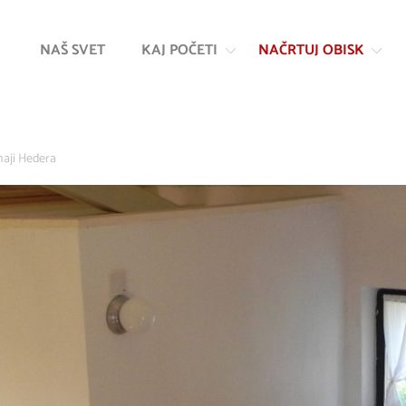
Na
Navigacija
vsebino
NAŠ SVET
KAJ POČETI
NAČRTUJ OBISK
aji Hedera