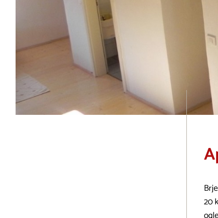
A
Brje
20 k
ogle