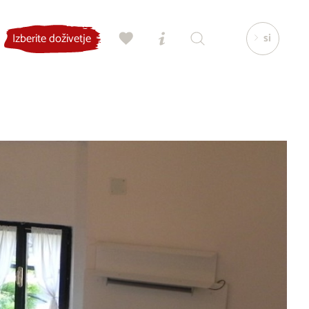
si
Izberite doživetje