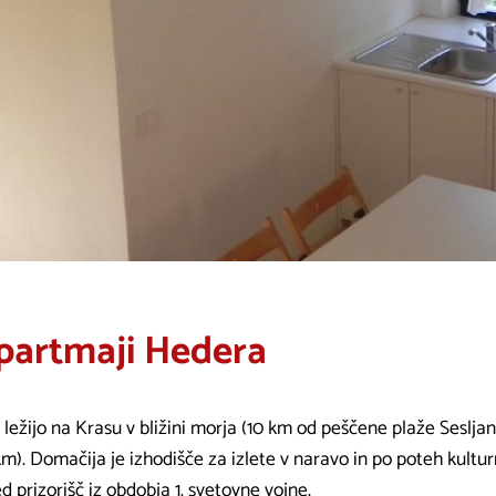
partmaji Hedera
 ležijo na Krasu v bližini morja (10 km od peščene plaže Sesljan,
m). Domačija je izhodišče za izlete v naravo in po poteh kultur
d prizorišč iz obdobja 1. svetovne vojne.