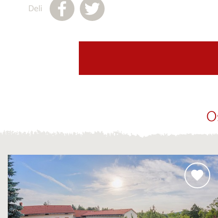
Deli
O