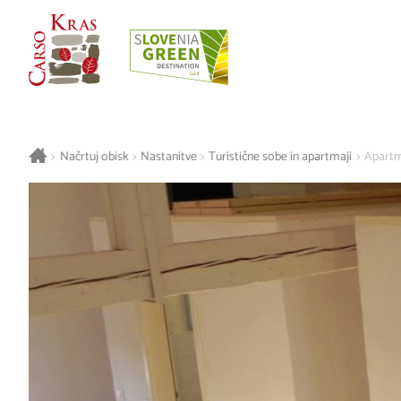
>
Načrtuj obisk
>
Nastanitve
>
Turistične sobe in apartmaji
>
Apartm