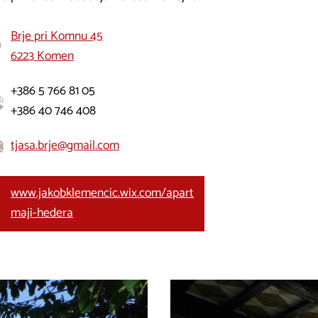
Brje pri Komnu 45
6223 Komen
+386 5 766 81 05
+386 40 746 408
tjasa.brje@gmail.com
www.jakobklemencic.wix.com/apart
maji-hedera