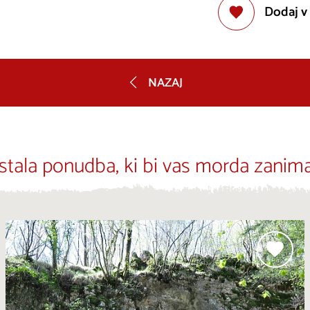
Dodaj v
NAZAJ
stala ponudba, ki bi vas morda zanima